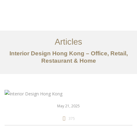
Work
About
Articles
Services
Interior Design Hong Kong – Office, Retail,
Articles
Restaurant & Home
Contact Us
CN
May 21, 2025
375